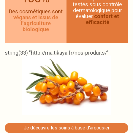
testés sous contrôle
dermatologique pour
Des cosmétiques sont
évaluer
confort et
végans et issus de
efficacité
l’agriculture
biologique
string(33) "http://ma.tikaya.fr/nos-produits/"
Je découvre les soins à base d'argousier