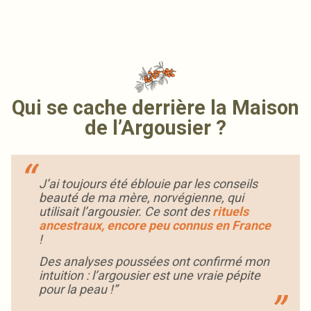
Qui se cache derrière la Maison
de l’Argousier ?
par les conseils
Nous sommes convaincus q
égienne, qui
l’expression de la beauté nat
ont des
rituels
vecteur fort de confiance en
connus en France
nous attachons donc chaque j
des produits de soins vérita
naturels, et naturellement ef
ont confirmé mon
 une vraie pépite