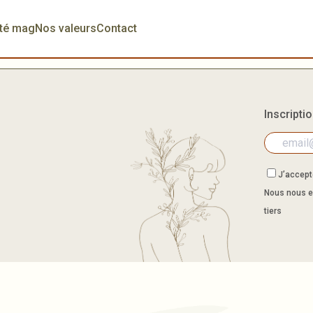
té mag
Nos valeurs
Contact
Inscripti
J’accepte
Nous nous e
tiers