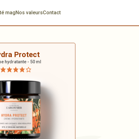
té mag
Nos valeurs
Contact
dra Protect
e hydratante - 50 ml