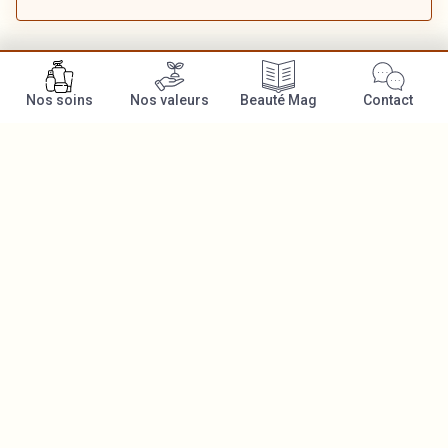
Nos soins
Nos valeurs
Beauté Mag
Contact
Inscription newsletter
J’accepte de recevoir la newsletter de la Maison de l'Argousier. Nous
nous engageons à ne jamais communiquer votre email à des tiers
Valider
Nos produits
Les vertus de la baie d'argousier
Les routines de soin