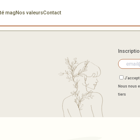
té mag
Nos valeurs
Contact
Inscripti
J’accepte
Nous nous e
tiers