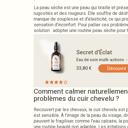
La peau sèche est une peau qui tiraille et pré
rugosités et des rougeurs. Elle souffre de désh
manque de souplesse et d'élasticité, ce qui p
sensation d'inconfort. Pour pallier ces problèm
solution : adopter une routine peau sèche pour h
l'épiderme au quotidien. Pour une efficacité opt
pas à inclure à cette routine des produits à bas
Secret d'Éclat
Eau de soin multi-actions 
33,80
€
Découvrir
Comment calmer naturellement
problèmes du cuir chevelu ?
Recouvert par les cheveux, le cuir chevelu est po
est sensible. À l'image de la peau du visage, 
peuvent le fragiliser comme l'eau calcaire, la p
une routine beauté non adaptée. Les irritation