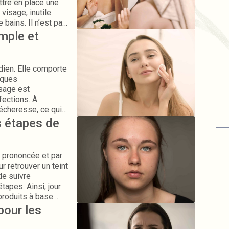
ttre en place une
visage, inutile
 bains. Il n’est pas
roduits. Avec
mple et
 régularité, vous
e vraie peau de
idien. Elle comporte
iques
isage est
ections. À
sécheresse, ce qui
ue. Grâce à la
s étapes de
re les secrets d'une
e prononcée et par
r retrouver un teint
de suivre
tapes. Ainsi, jour
 produits à base
brée et ne brillera
pour les