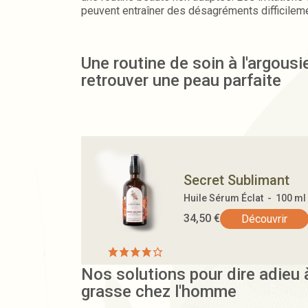
peuvent entraîner des désagréments difficileme
Nous vous révélons nos secrets pour vous en 
définitivement !
Une routine de soin à l'argousi
retrouver une peau parfaite
Secret Sublimant
Huile Sérum Éclat - 100 ml
34,50
€
Découvrir
Nos solutions pour dire adieu 
grasse chez l'homme