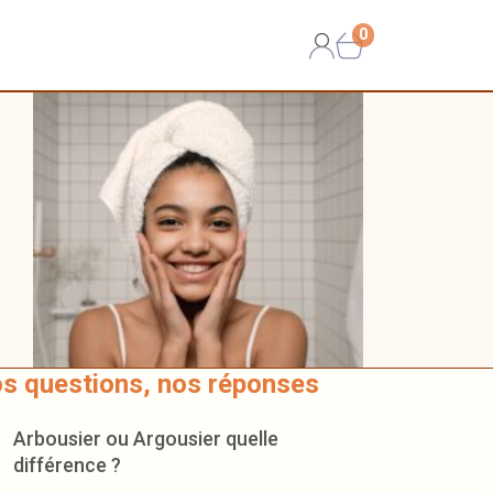
0
s questions, nos réponses
Arbousier ou Argousier quelle
différence ?