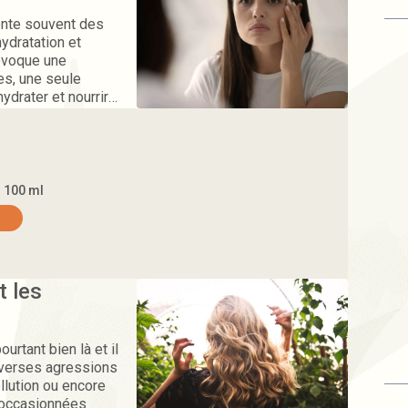
sente souvent des
ydratation et
rovoque une
es, une seule
ydrater et nourrir
imale, n'hésitez
e d'argousier.
- 100 ml
 les
urtant bien là et il
diverses agressions
ollution ou encore
s occasionnées