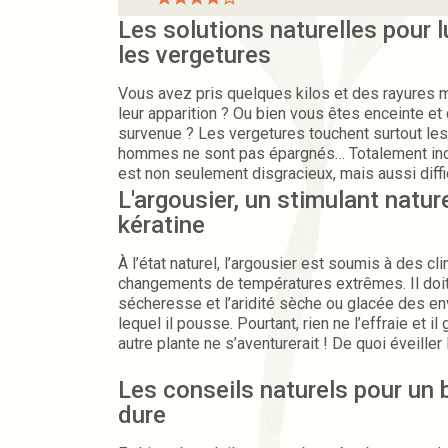
Les solutions naturelles pour l
les vergetures
Vous avez pris quelques kilos et des rayures m
leur apparition ? Ou bien vous êtes enceinte et 
survenue ? Les vergetures touchent surtout le
hommes ne sont pas épargnés… Totalement inof
est non seulement disgracieux, mais aussi diffic
disparaître. La Maison de l’Argousier lève le voi
L'argousier, un stimulant nature
vergetures et vous aide à garder une peau ferm
kératine
santé.
À l’état naturel, l’argousier est soumis à des c
changements de températures extrêmes. Il doit 
sécheresse et l’aridité sèche ou glacée des e
lequel il pousse. Pourtant, rien ne l’effraie et il
autre plante ne s’aventurerait ! De quoi éveiller 
scientifiques qui se sont penchés sur cette pla
particulièrement résistante pour comprendre 
Les conseils naturels pour un 
cheveux comme la peau bénéficient particuliè
dure
bienfaits.