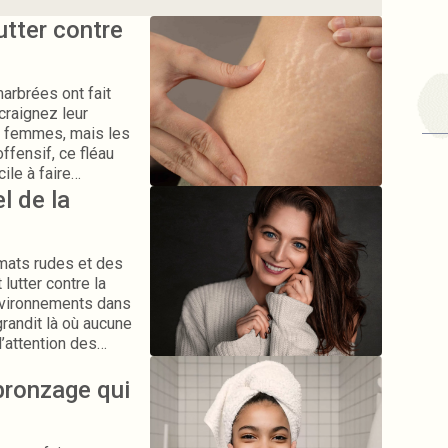
utter contre
arbrées ont fait
craignez leur
s femmes, mais les
fensif, ce fléau
ile à faire
le sur les
l de la
e et éclatante de
limats rudes et des
lutter contre la
nvironnements dans
 grandit là où aucune
l’attention des
nte
son mécanisme. Les
bronzage qui
rement de ses