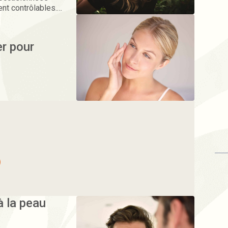
nt contrôlables.
débarrasser
er pour
à la peau