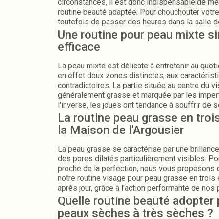
circonstances, il est donc indispensable de me
routine beauté adaptée. Pour chouchouter votre 
toutefois de passer des heures dans la salle de
non plus question de recourir à tout un tas de p
Une routine pour peau mixte si
quelques gestes d’hygiène tout simples et de la
efficace
retrouverez rapidement un teint lumineux et un
pêche !
La peau mixte est délicate à entretenir au quot
en effet deux zones distinctes, aux caractérist
contradictoires. La partie située au centre du v
généralement grasse et marquée par les imperf
l'inverse, les joues ont tendance à souffrir de 
implique la mise en place d'une routine spécifiq
La routine peau grasse en troi
Maison de l'Argousier, vous allez enfin connaît
la Maison de l'Argousier
peau resplendissante au naturel !
La peau grasse se caractérise par une brillanc
des pores dilatés particulièrement visibles. Pou
proche de la perfection, nous vous proposons 
notre routine visage pour peau grasse en trois é
après jour, grâce à l'action performante de nos
d'argousier, votre peau sera assainie et rééquili
Quelle routine beauté adopter 
plus que par son seul éclat.
peaux sèches à très sèches ?