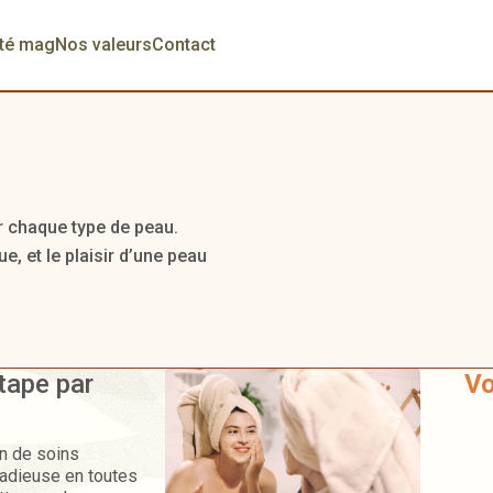
té mag
Nos valeurs
Contact
r chaque type de peau.
, et le plaisir d’une peau
tape par
Vo
in de soins
radieuse en toutes