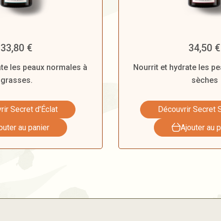
33,80
€
34,50
€
ate les peaux normales à
Nourrit et hydrate les 
grasses.
sèches
ir Secret d'Éclat
Découvrir Secret 
outer au panier
Ajouter au p