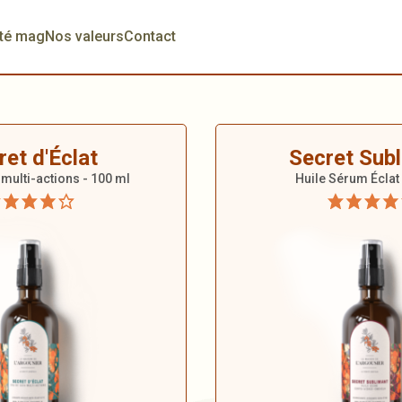
té mag
Nos valeurs
Contact
ret d'Éclat
Secret Sub
 multi-actions - 100 ml
Huile Sérum Éclat 