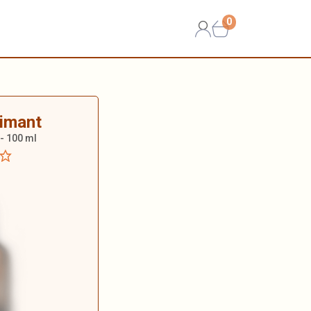
0
limant
- 100 ml