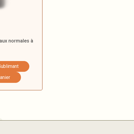
peaux normales à
Sublimant
anier