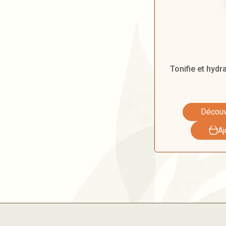
Tonifie et hydr
Découvr
Aj